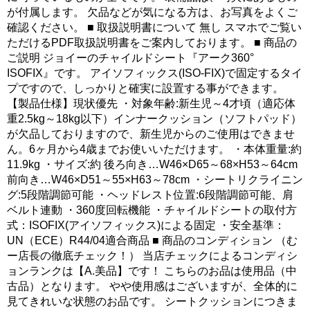
が付属します。 欠品などが気になる方は、お写真をよくご
確認ください。 ■ 取扱説明書について 無し スマホでご覧い
ただけるPDF取扱説明書をご案内しております。 ■ 商品の
ご説明 ジョイーのチャイルドシート『アーク360°
ISOFIX』です。 アイソフィックス(ISO-FIX)で固定するタイ
プですので、しっかりと確実に設置する事ができます。
【製品仕様】現状優先 ・対象年齢:新生児～4才頃（適応体
重2.5kg～18kg以下）インナークッション（ソフトパッド）
が欠品しておりますので、新生児からのご使用はできませ
ん。6ヶ月から4歳までお使いいただけます。 ・本体重量:約
11.9kg ・サイズ:約 後ろ向き…W46×D65～68×H53～64cm
前向き…W46×D51～55×H63～78cm ・シートリクライニン
グ:5段階調節可能 ・ヘッドレスト位置:6段階調節可能、肩
ベルト連動 ・360度回転機能 ・チャイルドシートの取付方
式：ISOFIX(アイソフィックス)による固定 ・安全基準：
UN（ECE）R44/04適合商品 ■ 商品のコンディション （む
ー店長の徹底チェック！） 当店チェックによるコンディシ
ョンランクは【A.美品】です！ こちらのお品は使用品（中
古品）となります。 やや使用感はございますが、全体的に
見てきれいな状態のお品です。 シートクッションにつきま