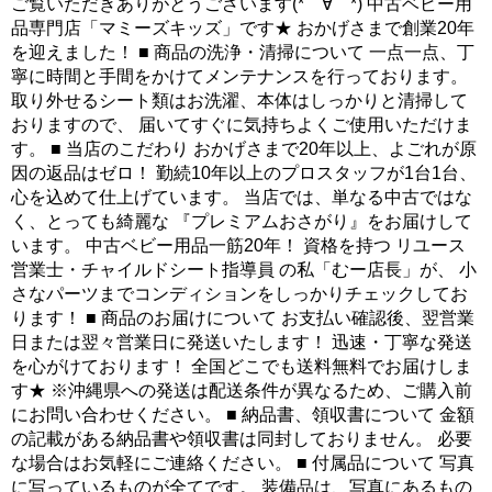
ご覧いただきありがとうございます(*゜∀゜*) 中古ベビー用
品専門店「マミーズキッズ」です★ おかげさまで創業20年
を迎えました！ ■ 商品の洗浄・清掃について 一点一点、丁
寧に時間と手間をかけてメンテナンスを行っております。
取り外せるシート類はお洗濯、本体はしっかりと清掃して
おりますので、 届いてすぐに気持ちよくご使用いただけま
す。 ■ 当店のこだわり おかげさまで20年以上、よごれが原
因の返品はゼロ！ 勤続10年以上のプロスタッフが1台1台、
心を込めて仕上げています。 当店では、単なる中古ではな
く、とっても綺麗な 『プレミアムおさがり』をお届けして
います。 中古ベビー用品一筋20年！ 資格を持つ リユース
営業士・チャイルドシート指導員 の私「むー店長」が、 小
さなパーツまでコンディションをしっかりチェックしてお
ります！ ■ 商品のお届けについて お支払い確認後、翌営業
日または翌々営業日に発送いたします！ 迅速・丁寧な発送
を心がけております！ 全国どこでも送料無料でお届けしま
す★ ※沖縄県への発送は配送条件が異なるため、ご購入前
にお問い合わせください。 ■ 納品書、領収書について 金額
の記載がある納品書や領収書は同封しておりません。 必要
な場合はお気軽にご連絡ください。 ■ 付属品について 写真
に写っているものが全てです。 装備品は、写真にあるもの